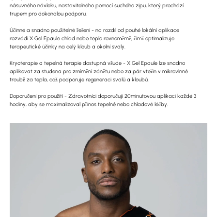
násuvného návleku, nastavitelného pomocí suchého zipu, který prochází
trupem pro dokonalou podporu.
Účinné a snadno použitelné řešení - na rozdíl od pouhé lokální aplikace
rozvádí X Gel Epaule chlad nebo teplo rovnoměrně, čímž optimalizuje
terapeutické účinky na celý kloub a okolní svaly.
Kryoterapie a tepelná terapie dostupná všude - X Gel Epaule lze snadno
aplikovat za studena pro zmírnění zánětu nebo za pár vteřin v mikrovlnné
troubě za tepla, což podporuje regeneraci svalů a kloubů.
Doporučení pro použití - Zdravotníci doporučují 20minutovou aplikaci každé 3
hodiny, aby se maximalizoval přínos tepelné nebo chladové léčby.