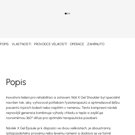
Přejít na položku 1
Přejít na bod 2
Přejít na bod 3
POPIS
VLASTNOSTI
PRŮVODCE VELIKOSTÍ
OPERACE
ZAHRNUTO
Popis
Inovativní řešení pro rehabilitaci a zotavení. Náš X Gel Shoulder byl speciálně
navržen tak, aby vyhovoval potřebám fyzioterapeutů a optimalizoval léčbu
pacientů trpících bolestí nebo napětím v ramenou. Tento kompresní návlek
nejnovější generace kombinuje výhody chladu a tepla a zajišťuje
rovnoměrnou 360° difúzi pro optimální terapeutické působení.
Návlek X Gel Épaule je k dispozici ve dvou velikostech, je oboustranný
(přizpůsobitelný pravému nebo levému rameni) a dodává se ve formě