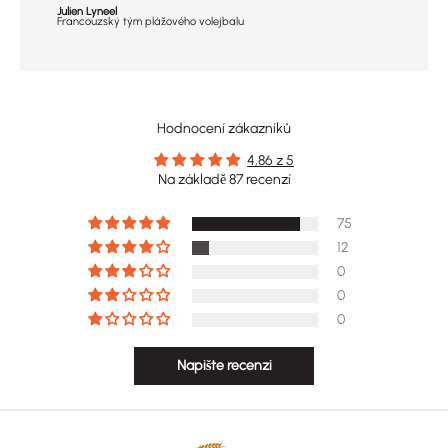
Julien Lyneel
Francouzský tým plážového volejbalu
Hodnocení zákazníků
4,86 z 5
Na základě 87 recenzí
75
12
0
0
0
Napište recenzi