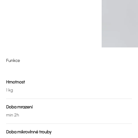
Funkce
Hmotnost
1 kg
Doba mrazení
min 2h
Doba mikrovlnné trouby