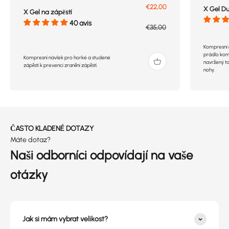
Prix de vente
€22,00
X Gel D
X Gel na zápěstí
40 avis
Prix normal
€35,00
Kompresní 
prádlo kompa
Kompresní návlek pro horké a studené
navržený ta
zápěstí k prevenci zranění zápěstí.
nohy.
ČASTO KLADENÉ DOTAZY
Máte dotaz?
Naši odborníci odpovídají na vaše
otázky
Jak si mám vybrat velikost?