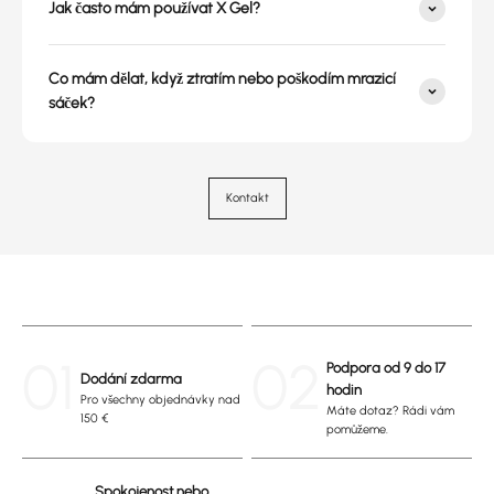
Jak často mám používat X Gel?
Co mám dělat, když ztratím nebo poškodím mrazicí
sáček?
Kontakt
01
02
Podpora od 9 do 17
Dodání zdarma
hodin
Pro všechny objednávky nad
Máte dotaz? Rádi vám
150 €
pomůžeme.
Spokojenost nebo