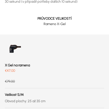
30 sekund (v případě potřeby dalších 10 sekund)
PRŮVODCE VELIKOSTÍ
Rameno X-Gel
X Gel na ramena
Prix de vente
€47,00
Prix normal
€79,00
Velikost S/M
Obvod plochy: 25 až 35 cm