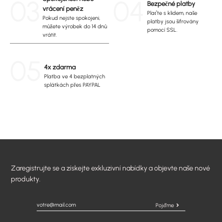
03
04
Bezpečné platby
vrácení peněz
Plaťte s klidem, naše
Pokud nejste spokojeni,
platby jsou šifrovány
můžete výrobek do 14 dnů
pomocí SSL.
vrátit.
05
4x zdarma
Platba ve 4 bezplatných
splátkách přes PAYPAL
Zaregistrujte se a získejte exkluzivní nabídky a objevte naše nové
produkty.
Pojďme