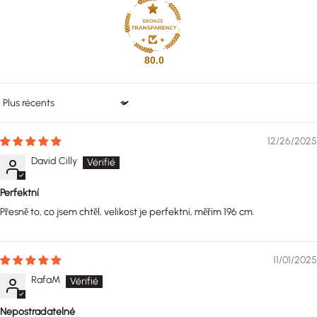
80.0
Sort by
12/26/2025
David Cilly
Perfektní
Přesně to, co jsem chtěl, velikost je perfektní, měřím 196 cm.
11/01/2025
RafaM
Nepostradatelné