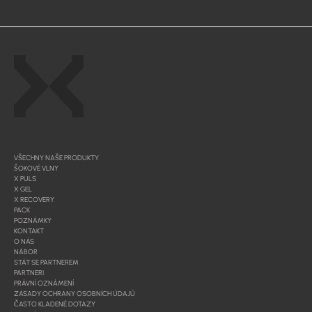
VŠECHNY NAŠE PRODUKTY
ŠOKOVÉ VLNY
X PULS
X GEL
X RECOVERY
PACK
POZNÁMKY
KONTAKT
O NÁS
NÁBOR
STÁT SE PARTNEREM
PARTNERI
PRÁVNÍ OZNÁMENÍ
ZÁSADY OCHRANY OSOBNÍCH ÚDAJŮ
ČASTO KLADENÉ DOTAZY