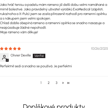
Jako hráč tenisu a padelu mám rameno již delší dobu velmi namáhané a
mírně bolestivé. Jako pravidelný uživatel výrobků ExoMedical (zápěstí,
ruka/noha a X-Puls) jsem se zcela přirozeně rozhodl pro ramenní opěrku
a s nákupem jsem velmi spokojen.
Chlad dobře obepíná rameno a ramenní opěrka se snadno nasazuje a
nezpůsobuje žádné nepohodlí.
Moje rameno vám děkuje!
10/26/2025
Olivier Deville
Perfektně sedí a snadno se používá. Je perfektní
1
2
3