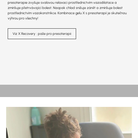
presoterapie zvyšuje svalovou relaxaci prostřednictvím vazodilatace a
zmírňuje přetrvávající bolest. Naopak chlad snižuje zánět a zmírňuje bolest
prostřednictvím vazokonstrikce. Kombinace gelu X s presoterapií je skutečnou
výhrou pro všechny!
Viz X Recovery : paže pro presoterapii
TEPLO, NEBO LED?