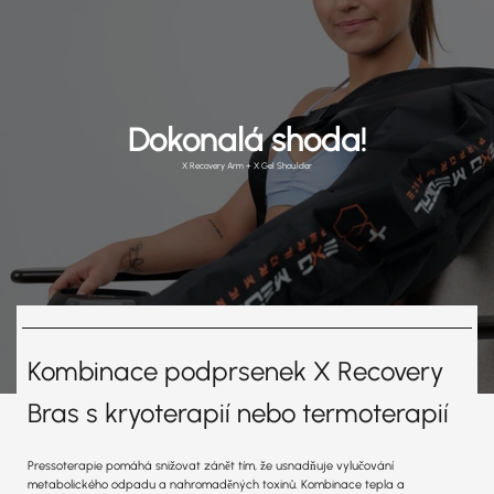
Dokonalá shoda!
X Recovery Arm + X Gel Shoulder
Kombinace podprsenek X Recovery
Bras s kryoterapií nebo termoterapií
Pressoterapie pomáhá snižovat zánět tím, že usnadňuje vylučování
metabolického odpadu a nahromaděných toxinů. Kombinace tepla a