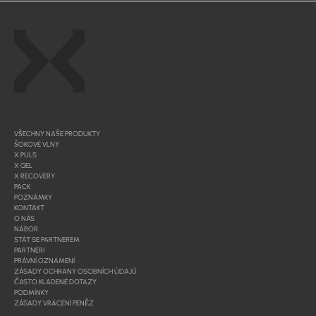
VŠECHNY NAŠE PRODUKTY
ŠOKOVÉ VLNY
X PULS
X GEL
X RECOVERY
PACK
POZNÁMKY
KONTAKT
O NÁS
NÁBOR
STÁT SE PARTNEREM
PARTNERI
PRÁVNÍ OZNÁMENÍ
ZÁSADY OCHRANY OSOBNÍCH ÚDAJŮ
ČASTO KLADENÉ DOTAZY
PODMÍNKY
ZÁSADY VRÁCENÍ PENĚZ