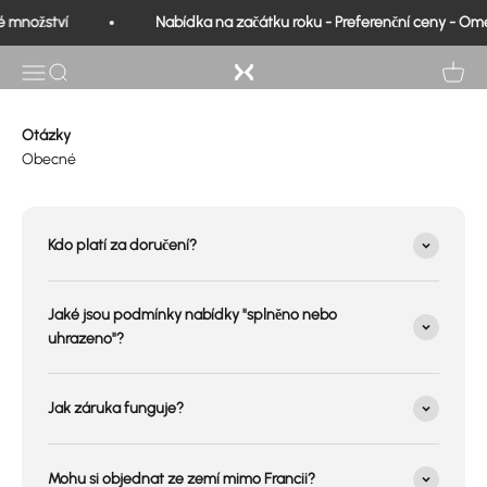
Přeskočit na obsah
ČASTO KLADENÉ DOTAZY
 množství
Nabídka na začátku roku - Preferenční ceny - Om
Exo Medical
Otevřená navigace
Vyhledávání
Zobrazi
Otázky
Obecné
Kdo platí za doručení?
Jaké jsou podmínky nabídky "splněno nebo
uhrazeno"?
Jak záruka funguje?
Mohu si objednat ze zemí mimo Francii?