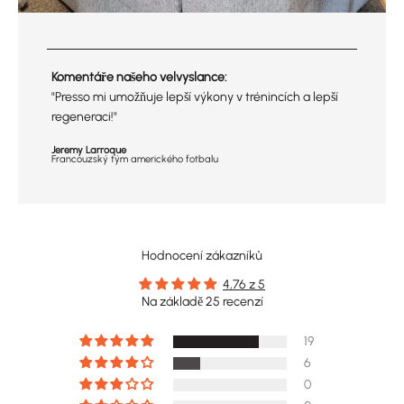
Komentáře našeho velvyslance:
"Presso mi umožňuje lepší výkony v trénincích a lepší
regeneraci!"
Jeremy Larroque
Francouzský tým amerického fotbalu
Hodnocení zákazníků
4,76 z 5
Na základě 25 recenzí
19
6
0