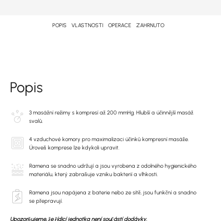
POPIS
VLASTNOSTI
OPERACE
ZAHRNUTO
Popis
3 masážní režimy s kompresí až 200 mmHg. Hlubší a účinnější masáž
svalů.
4 vzduchové komory pro maximalizaci účinků kompresní masáže.
Úroveň komprese lze kdykoli upravit.
Ramena se snadno udržují a jsou vyrobena z odolného hygienického
materiálu, který zabraňuje vzniku bakterií a vlhkosti.
Ramena jsou napájena z baterie nebo ze sítě, jsou funkční a snadno
se přepravují.
Upozorňujeme, že řídicí jednotka není součástí dodávky.