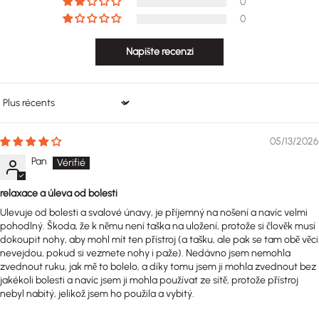
0
0
Napište recenzi
Sort by
05/13/2026
Pan
relaxace a úleva od bolesti
Ulevuje od bolesti a svalové únavy, je příjemný na nošení a navíc velmi
pohodlný. Škoda, že k němu není taška na uložení, protože si člověk musí
dokoupit nohy, aby mohl mít ten přístroj (a tašku, ale pak se tam obě věci
nevejdou, pokud si vezmete nohy i paže). Nedávno jsem nemohla
zvednout ruku, jak mě to bolelo, a díky tomu jsem ji mohla zvednout bez
jakékoli bolesti a navíc jsem ji mohla používat ze sítě, protože přístroj
nebyl nabitý, jelikož jsem ho použila a vybitý.