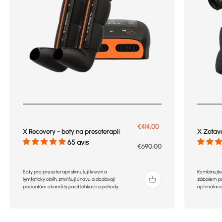
Prix de vente
€414,00
X Recovery - boty na presoterapii
X Zotave
65 avis
Prix normal
€690,00
Boty pro presoterapii stimulují krevní a
Kombinujte 
lymfatický oběh, zmírňují únavu a dodávají
zábalem pro
pacientům okamžitý pocit lehkosti a pohody.
optimální a