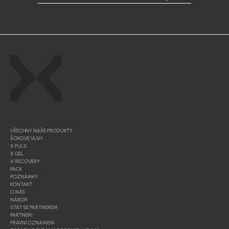
VŠECHNY NAŠE PRODUKTY
ŠOKOVÉ VLNY
X PULS
X GEL
X RECOVERY
PACK
POZNÁMKY
KONTAKT
O NÁS
NÁBOR
STÁT SE PARTNEREM
PARTNERI
PRÁVNÍ OZNÁMENÍ