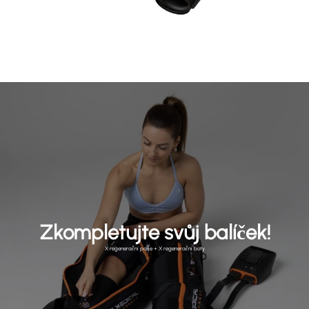
Zkompletujte svůj balíček!
X regenerační paže + X regenerační boty