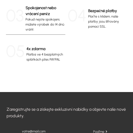
03
Spokojenost nebo
04
Bezpečné platby
vrácení peněz
Plaťte s klidem, naše
Pokud nejste spokojeni,
platby jsou šifrovány
můžete výrobek do 14 dnů
pomocí SSL.
vrátit.
05
4x zdarma
Platba ve 4 bezplatných
splátkách přes PAYPAL
Zaregistrujte se a získejte exkluzivní nabídky a objevte naše nové
produkty.
Pojďme