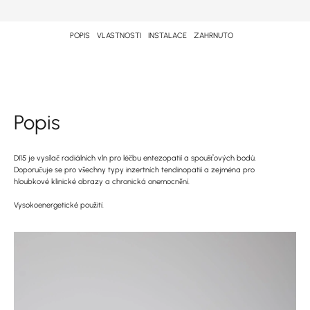
POPIS
VLASTNOSTI
INSTALACE
ZAHRNUTO
Popis
DI15 je vysílač radiálních vln pro léčbu entezopatií a spoušťových bodů.
Doporučuje se pro všechny typy inzertních tendinopatií a zejména pro
hloubkové klinické obrazy a chronická onemocnění.
Vysokoenergetické použití.