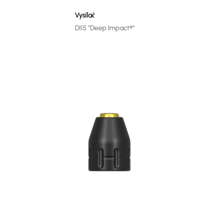
Vysílač
DI15 ''Deep Impact®''