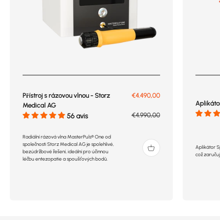
Prix de vente
Přístroj s rázovou vlnou - Storz
€4.490,00
Aplikáto
Medical AG
Prix normal
€4.990,00
56 avis
Radiální rázová vlna MasterPuls® One od
společnosti Storz Medical AG je spolehlivé,
Aplikátor 
bezúdržbové řešení, ideální pro účinnou
což zaručuj
léčbu entezopatie a spoušťových bodů.