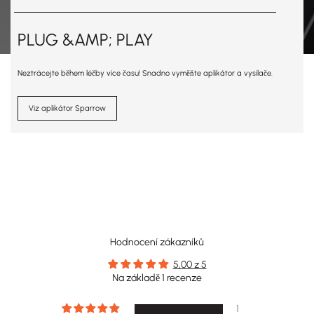
PLUG &AMP; PLAY
Neztrácejte během léčby více času! Snadno vyměňte aplikátor a vysílače.
Viz aplikátor Sparrow
Hodnocení zákazníků
5,00 z 5
Na základě 1 recenze
1