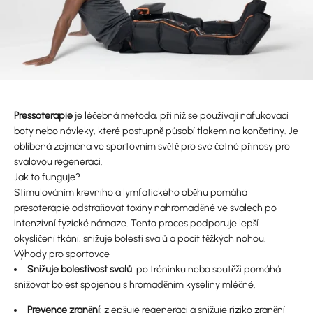
Pressoterapie
je léčebná metoda, při níž se používají nafukovací
boty nebo návleky, které postupně působí tlakem na končetiny. Je
oblíbená zejména ve sportovním světě pro své četné přínosy pro
svalovou regeneraci.
Jak to funguje?
Stimulováním krevního a lymfatického oběhu pomáhá
presoterapie odstraňovat toxiny nahromaděné ve svalech po
intenzivní fyzické námaze. Tento proces podporuje lepší
okysličení tkání, snižuje bolesti svalů a pocit těžkých nohou.
Výhody pro sportovce
Snižuje bolestivost svalů
: po tréninku nebo soutěži pomáhá
snižovat bolest spojenou s hromaděním kyseliny mléčné.
Prevence zranění
: zlepšuje regeneraci a snižuje riziko zranění