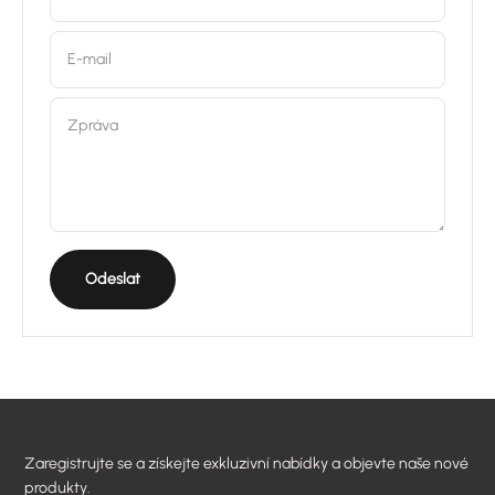
E-mail
Zpráva
Odeslat
Zaregistrujte se a získejte exkluzivní nabídky a objevte naše nové
produkty.