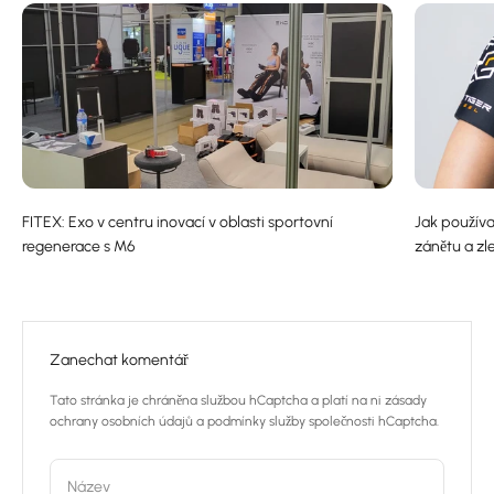
FITEX: Exo v centru inovací v oblasti sportovní
Jak používa
regenerace s M6
zánětu a zl
Zanechat komentář
Tato stránka je chráněna službou hCaptcha a platí na ni
zásady
ochrany osobních údajů
a
podmínky služby
společnosti hCaptcha.
Název