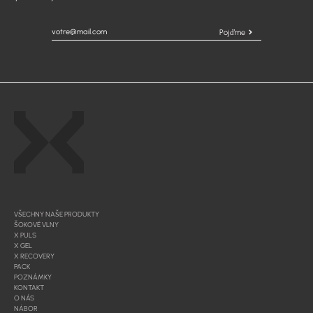
Pojďme
VŠECHNY NAŠE PRODUKTY
ŠOKOVÉ VLNY
X PULS
X GEL
X RECOVERY
PACK
POZNÁMKY
KONTAKT
O NÁS
NÁBOR