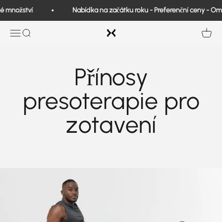
Přeskočit na obsah
é množství
Nabídka na začátku roku - Preferenční ceny - O
Exo Medical
Otevřená navigace
Vyhledávání
Zobrazi
Přínosy
presoterapie pro
zotavení